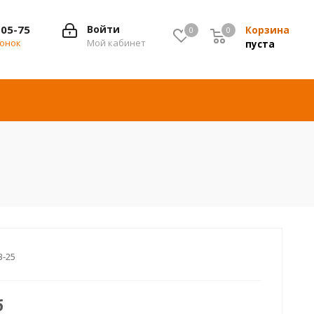
-05-75
Войти
Корзина
0
0
0
вонок
Мой кабинет
пуста
3-25
б