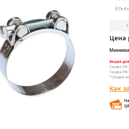
Есть в
Цена 
Минимал
Акция дл
Скидка 2% 
Скидка 5% 
*Скидки не
Как з
На
QR