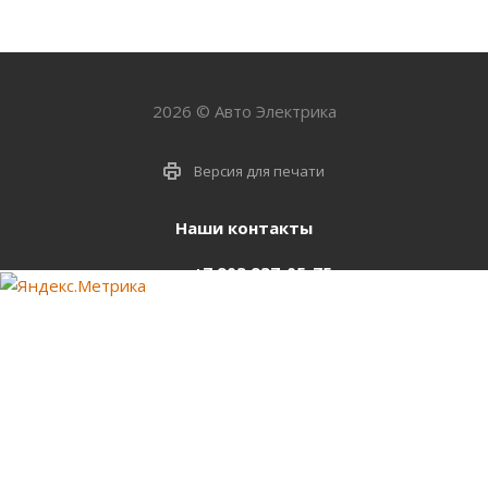
2026 © Авто Электрика
Версия для печати
Наши контакты
+7 903 937-05-75
support@starter-nsk.ru
г. Новосибирск,
ул.Горбаня, 33
Оставайтесь на связи