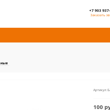
+7 903 937
Заказать з
ьные
Артикул:
Б
100
р