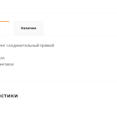
Наличие
инг соединительный прямой
алл
анговое
истики