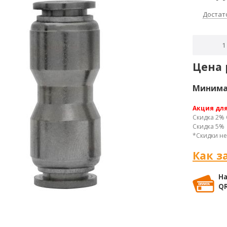
Достат
Цена 
Минимал
Акция дл
Скидка 2% 
Скидка 5% 
*Скидки не
Как з
На
QR