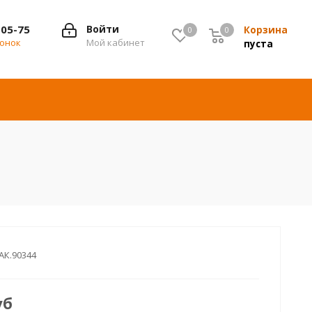
-05-75
Войти
Корзина
0
0
0
вонок
Мой кабинет
пуста
АК.90344
уб