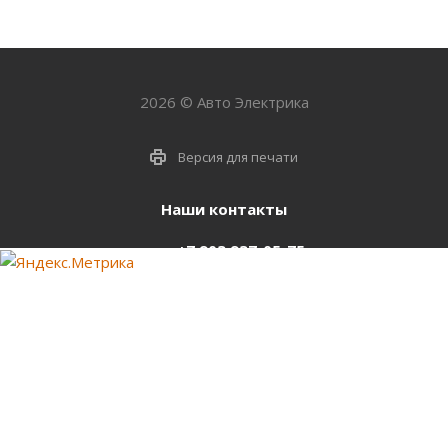
2026 © Авто Электрика
Версия для печати
Наши контакты
+7 903 937-05-75
support@starter-nsk.ru
г. Новосибирск,
ул.Горбаня, 33
Оставайтесь на связи