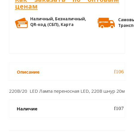
ценам
Наличный, Безналичный,
Самовы
QR-код (СБП), Карта
Трансп
Описание
220В/20 LED Лампа переносная LED, 220В шнур 20м
Наличие