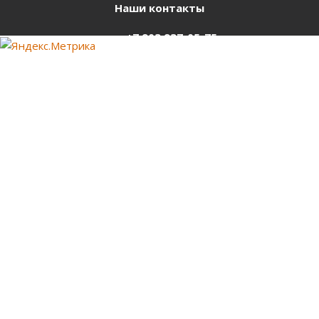
Наши контакты
+7 903 937-05-75
support@starter-nsk.ru
г. Новосибирск,
ул.Горбаня, 33
Оставайтесь на связи