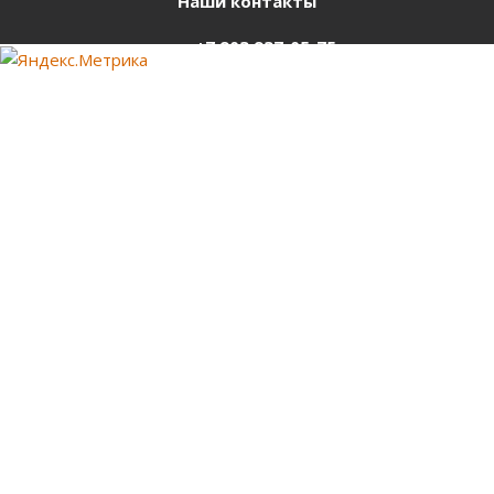
Наши контакты
+7 903 937-05-75
support@starter-nsk.ru
г. Новосибирск,
ул.Горбаня, 33
Оставайтесь на связи