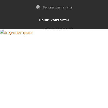
Версия для печати
Наши контакты
+7 903 937-05-75
support@starter-nsk.ru
г. Новосибирск,
ул.Горбаня, 33
Оставайтесь на связи