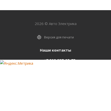
2026 © Авто Электрика
Версия для печати
Наши контакты
+7 903 937-05-75
support@starter-nsk.ru
г. Новосибирск,
ул.Горбаня, 33
Оставайтесь на связи