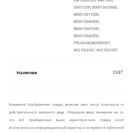
24P2G02000, 44815N0,
50011209, 800013610000,
800013611000,
800013640000,
800013641000,
800013642000,
PRLAD442803000SET,
WG1024181, WG1024187
Наличие
Внимание! Изображение товара, включая цвет, могут отличаться от
действительного внешнего вида. Обращаем ваше внимание на то,
что все приведённые выше характеристики товара носят
исключительно информационный характер и не являются публичной