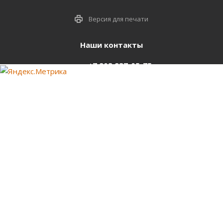
Версия для печати
Наши контакты
+7 903 937-05-75
support@starter-nsk.ru
г. Новосибирск,
ул.Горбаня, 33
Оставайтесь на связи