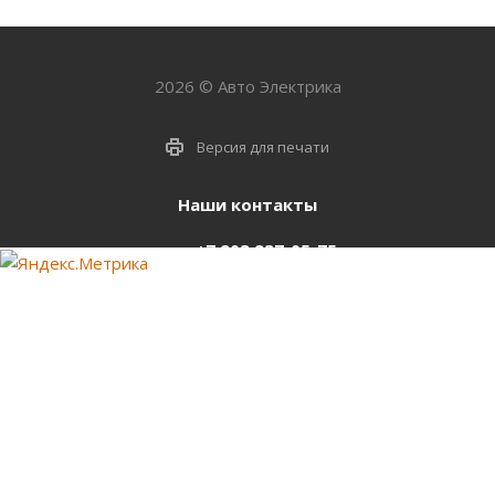
2026 © Авто Электрика
Версия для печати
Наши контакты
+7 903 937-05-75
support@starter-nsk.ru
г. Новосибирск,
ул.Горбаня, 33
Оставайтесь на связи