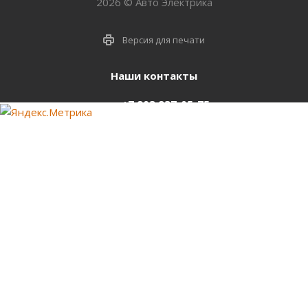
2026 © Авто Электрика
Версия для печати
Наши контакты
+7 903 937-05-75
support@starter-nsk.ru
г. Новосибирск,
ул.Горбаня, 33
Оставайтесь на связи