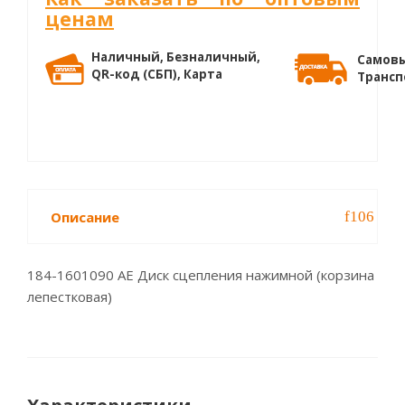
ценам
Наличный, Безналичный,
Самовы
QR-код (СБП), Карта
Трансп
Описание
184-1601090 АЕ Диск сцепления нажимной (корзина
лепестковая)