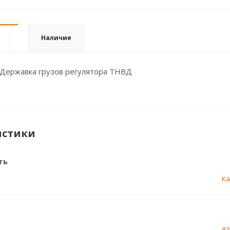
Наличие
 Державка грузов регулятора ТНВД
истики
ть
К
Я