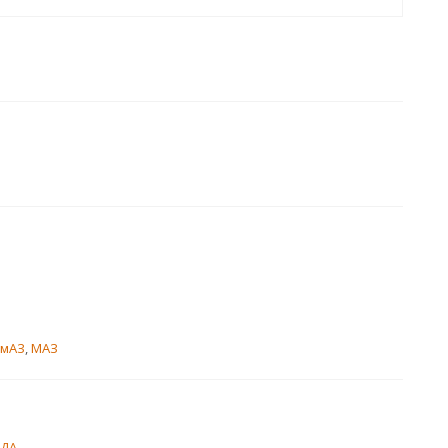
амАЗ
,
МАЗ
ЗДА