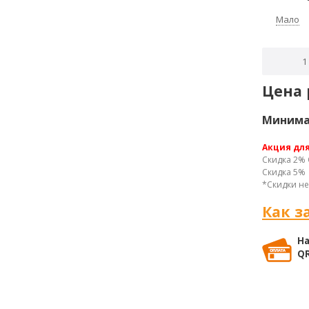
Мало
Цена 
Минимал
Акция дл
Скидка 2% 
Скидка 5% 
*Скидки не
Как з
На
QR