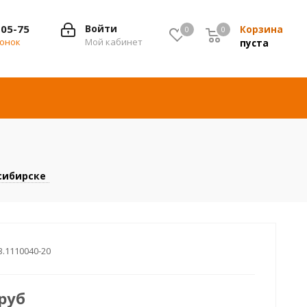
-05-75
Войти
Корзина
0
0
0
вонок
Мой кабинет
пуста
сибирске
3.1110040-20
руб