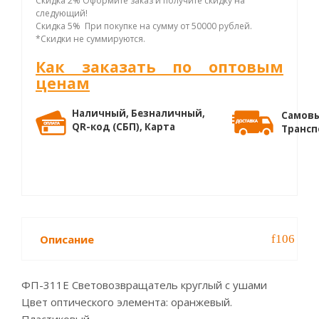
Скидка 2% Оформите заказ и получите скидку на
следующий!
Скидка 5% При покупке на сумму от 50000 рублей.
*Скидки не суммируются.
Как заказать по оптовым
ценам
Наличный, Безналичный,
Самовы
QR-код (СБП), Карта
Трансп
Описание
ФП-311Е Световозвращатель круглый с ушами
Цвет оптического элемента: оранжевый.