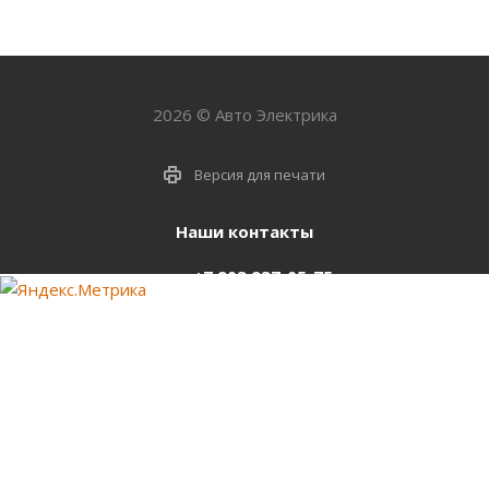
2026 © Авто Электрика
Версия для печати
Наши контакты
+7 903 937-05-75
support@starter-nsk.ru
г. Новосибирск,
ул.Горбаня, 33
Оставайтесь на связи