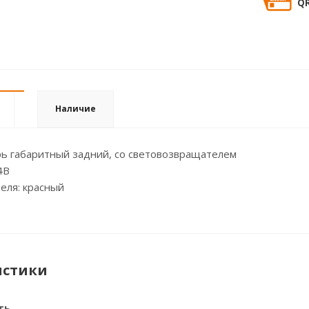
QR
Наличие
ь габаритный задний, со световозвращателем
4В
еля: красный
истики
ть