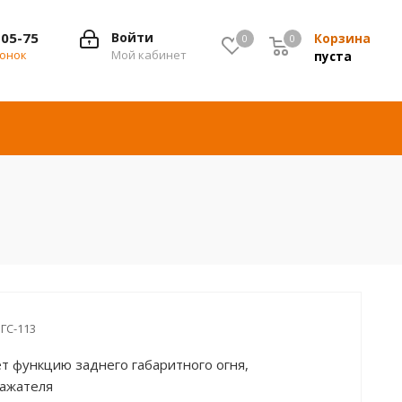
-05-75
Войти
Корзина
0
0
0
вонок
Мой кабинет
пуста
ГС-113
т функцию заднего габаритного огня,
ажателя