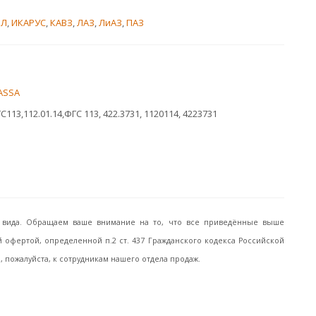
ИЛ
,
ИКАРУС
,
КАВЗ
,
ЛАЗ
,
ЛиАЗ
,
ПАЗ
ASSA
С113,112.01.14,ФГС 113, 422.3731, 1120114, 4223731
го вида. Обращаем ваше внимание на то, что все приведённые выше
офертой, определенной п.2 ст. 437 Гражданского кодекса Российской
пожалуйста, к сотрудникам нашего отдела продаж.