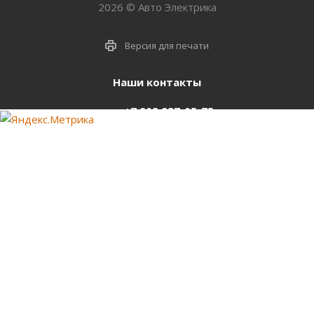
2026 © Авто Электрика
Версия для печати
Наши контакты
+7 903 937-05-75
support@starter-nsk.ru
г. Новосибирск,
ул.Горбаня, 33
Оставайтесь на связи