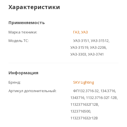
Характеристики
Применяемость
Марка техники
ГАЗ
,
УАЗ
Модель ТС
УАЗ-3151, УАЗ-31512,
УАЗ-31519, УАЗ-2206,
УАЗ-3303, УАЗ-3741
Информация
Бренд
SKV Lighting
Артикул дополнительный
ФП132.3716-32, 134.3716,
1343716, 1132.3716-32Г-12В,
1132371632Г12В,
1323716500,
1132371632г12В