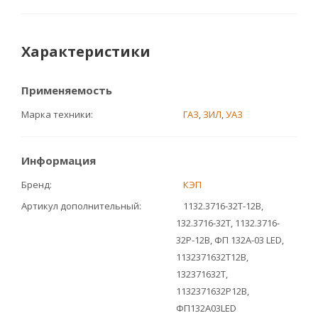
Характеристики
Применяемость
Марка техники
ГАЗ
,
ЗИЛ
,
УАЗ
Информация
Бренд
КЭП
Артикул дополнительный
1132.3716-32T-12В,
132.3716-32T, 1132.3716-
32Р-12В, ФП 132А-03 LED,
1132371632T12В,
132371632T,
1132371632Р12В,
ФП132А03LED