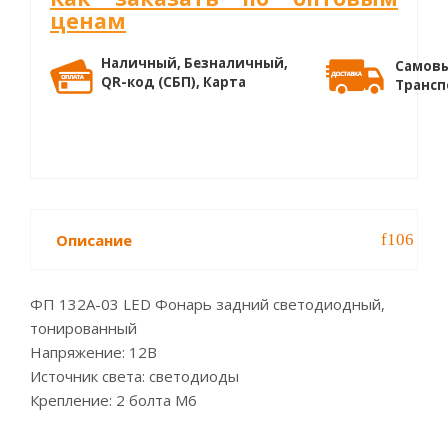
ценам
Наличный, Безналичный,
Самовы
QR-код (СБП), Карта
Трансп
Описание
ФП 132А-03 LED Фонарь задний светодиодный,
тонированный
Напряжение: 12В
Источник света: светодиоды
Крепление: 2 болта М6