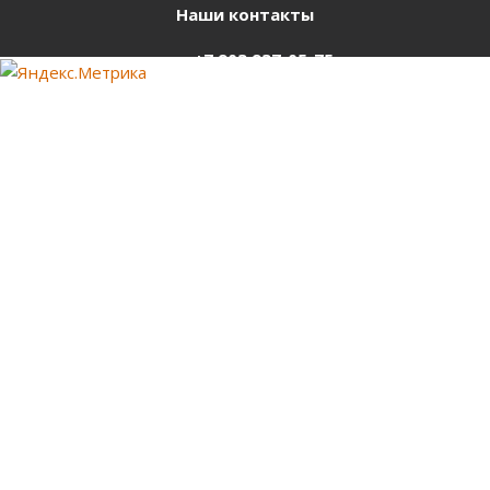
Наши контакты
+7 903 937-05-75
support@starter-nsk.ru
г. Новосибирск,
ул.Горбаня, 33
Оставайтесь на связи