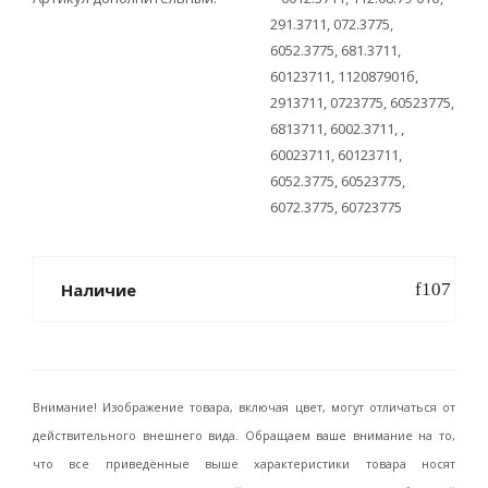
291.3711, 072.3775,
6052.3775, 681.3711,
60123711, 112087901б,
2913711, 0723775, 60523775,
6813711, 6002.3711, ,
60023711, 60123711,
6052.3775, 60523775,
6072.3775, 60723775
Наличие
Внимание! Изображение товара, включая цвет, могут отличаться от
действительного внешнего вида. Обращаем ваше внимание на то,
что все приведённые выше характеристики товара носят