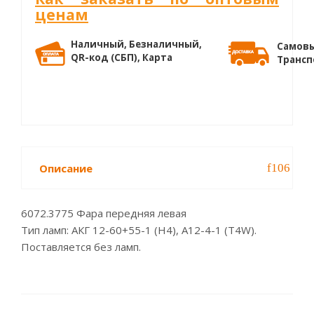
ценам
Наличный, Безналичный,
Самовы
QR-код (СБП), Карта
Трансп
Описание
6072.3775 Фара передняя левая
Тип ламп: АКГ 12-60+55-1 (Н4), А12-4-1 (Т4W).
Поставляется без ламп.