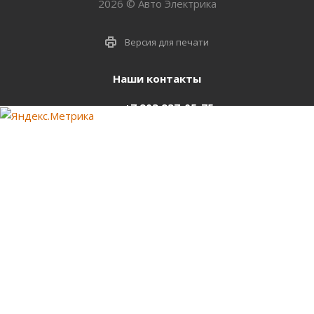
2026 © Авто Электрика
Версия для печати
Наши контакты
+7 903 937-05-75
support@starter-nsk.ru
г. Новосибирск,
ул.Горбаня, 33
Оставайтесь на связи