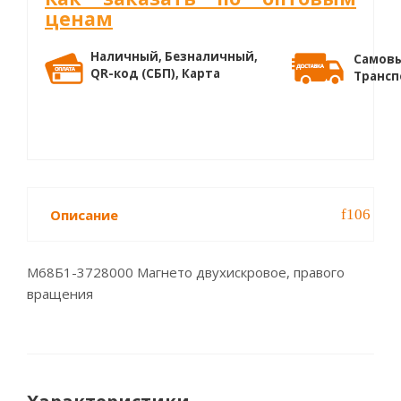
ценам
Наличный, Безналичный,
Самовы
QR-код (СБП), Карта
Трансп
Описание
М68Б1-3728000 Магнето двухискровое, правого
вращения