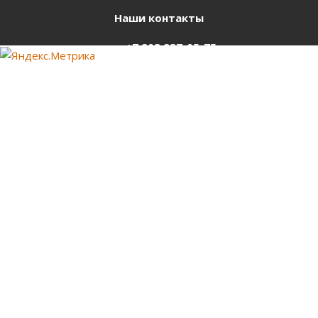
Наши контакты
+7 903 937-05-75
support@starter-nsk.ru
г. Новосибирск,
ул.Горбаня, 33
Оставайтесь на связи