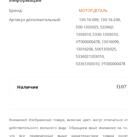
Информация
Бренд
МОТОРДЕТАЛЬ
Артикул дополнительный
130-16-099, 130-16-206,
500-1303025, 533602-
1303010, 5336-1303010,
УТ000000478, 13016099,
13016206, 5001303025,
5336021303010,
53361303010, УТ000000478
Наличие
Внимание! Изображение товара, включая цвет, могут отличаться от
действительного внешнего вида. Обращаем ваше внимание на то,
что все приведённые выше характеристики товара носят