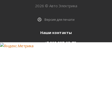
2026 © Авто Электрика
Версия для печати
Наши контакты
+7 903 937-05-75
support@starter-nsk.ru
г. Новосибирск,
ул.Горбаня, 33
Оставайтесь на связи