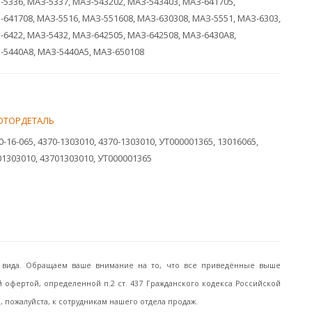
-5336, МАЗ-5337, МАЗ-543202, МАЗ-543403, МАЗ-641705,
-641708, МАЗ-5516, МАЗ-551608, МАЗ-630308, МАЗ-5551, МАЗ-6303,
-6422, МАЗ-5432, МАЗ-642505, МАЗ-642508, МАЗ-6430A8,
-5440A8, МАЗ-5440A5, МАЗ-650108
ОТОРДЕТАЛЬ
0-16-065, 4370-1303010, 4370-1303010, УТ000001365, 13016065,
01303010, 43701303010, УТ000001365
го вида. Обращаем ваше внимание на то, что все приведённые выше
офертой, определенной п.2 ст. 437 Гражданского кодекса Российской
пожалуйста, к сотрудникам нашего отдела продаж.