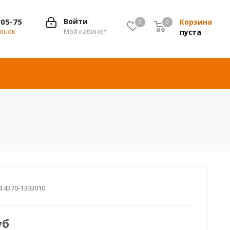
-05-75
Войти
Корзина
0
0
0
вонок
Мой кабинет
пуста
4.4370-1303010
уб