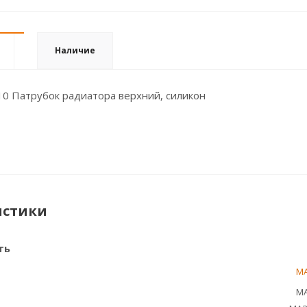
Наличие
10 Патрубок радиатора верхний, силикон
истики
ть
М
МА