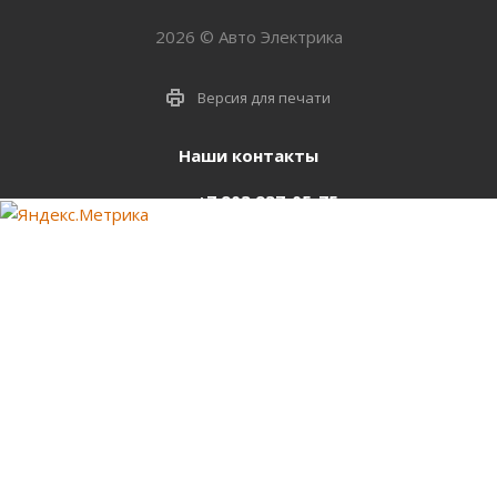
2026 © Авто Электрика
Версия для печати
Наши контакты
+7 903 937-05-75
support@starter-nsk.ru
г. Новосибирск,
ул.Горбаня, 33
Оставайтесь на связи