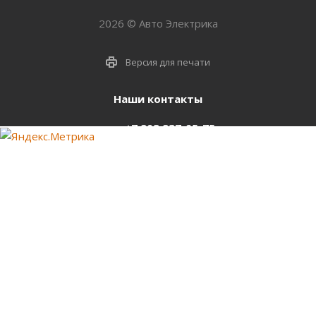
2026 © Авто Электрика
Версия для печати
Наши контакты
+7 903 937-05-75
support@starter-nsk.ru
г. Новосибирск,
ул.Горбаня, 33
Оставайтесь на связи