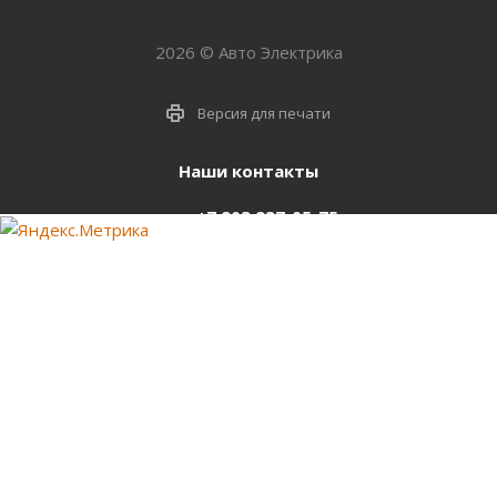
2026 © Авто Электрика
Версия для печати
Наши контакты
+7 903 937-05-75
support@starter-nsk.ru
г. Новосибирск,
ул.Горбаня, 33
Оставайтесь на связи