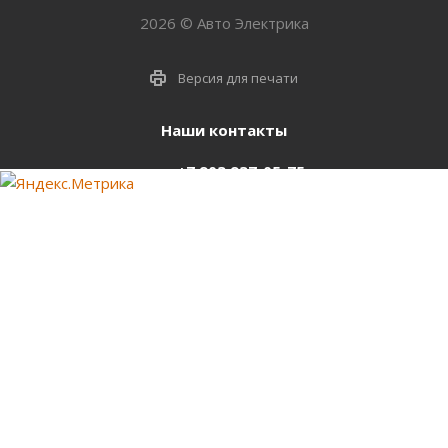
2026 © Авто Электрика
Версия для печати
Наши контакты
+7 903 937-05-75
support@starter-nsk.ru
г. Новосибирск,
ул.Горбаня, 33
Оставайтесь на связи