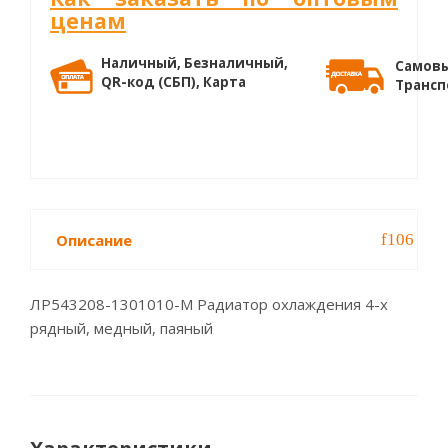
ценам
Наличный, Безналичный,
Самовы
QR-код (СБП), Карта
Трансп
Описание
ЛР543208-1301010-М Радиатор охлаждения 4-х
рядный, медный, паяный