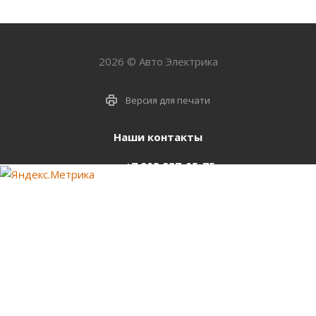
2026 © Авто Электрика
Версия для печати
Наши контакты
+7 903 937-05-75
support@starter-nsk.ru
г. Новосибирск,
ул.Горбаня, 33
Оставайтесь на связи