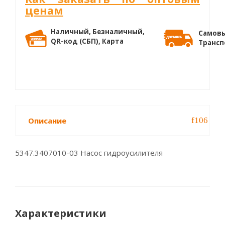
ценам
Наличный, Безналичный,
Самовы
QR-код (СБП), Карта
Трансп
Описание
5347.3407010-03 Насос гидроусилителя
Характеристики