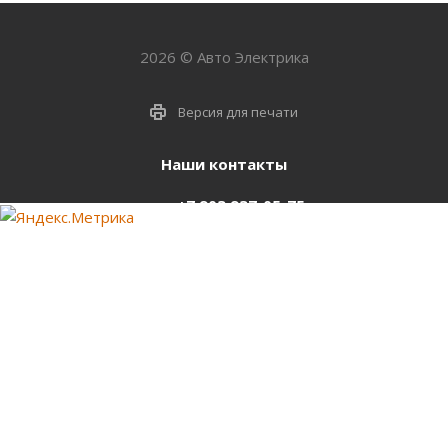
2026 © Авто Электрика
Версия для печати
Наши контакты
+7 903 937-05-75
support@starter-nsk.ru
г. Новосибирск,
ул.Горбаня, 33
Оставайтесь на связи