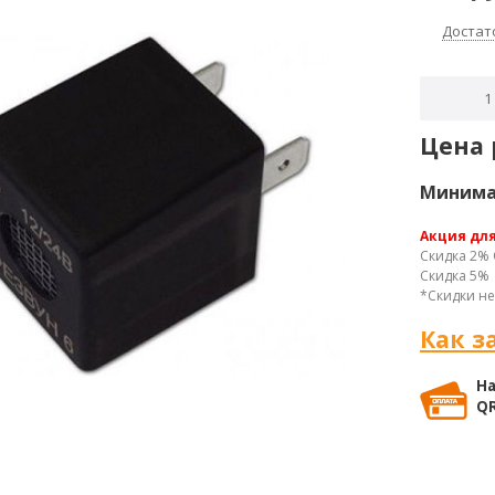
Достат
Цена 
Минимал
Акция дл
Скидка 2% 
Скидка 5% 
*Скидки не
Как з
На
QR