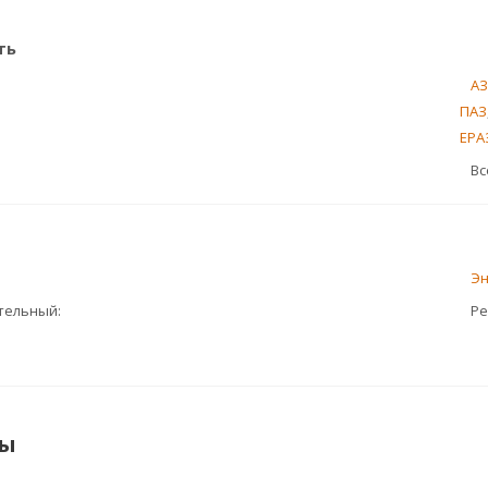
ть
А
ПАЗ
ЕРА
Вс
Э
ительный
Ре
ты