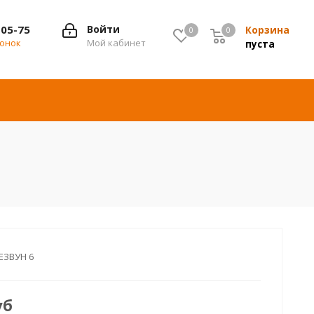
-05-75
Войти
Корзина
0
0
0
вонок
Мой кабинет
пуста
ЕЗВУН 6
уб