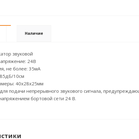
Наличие
катор звуковой
апряжение: 24В
я, не более: 35мА
 85дБ/10см
змеры: 40х28х25мм
для подачи непрерывного звукового сигнала, предупреждаю
напряжением бортовой сети 24 В.
истики