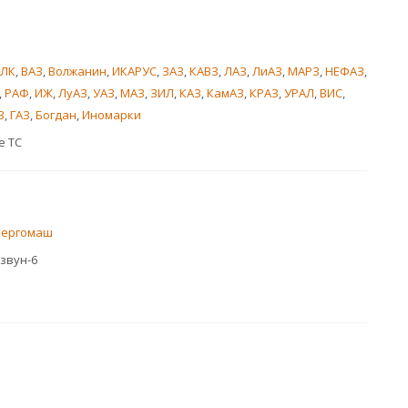
ЗЛК
,
ВАЗ
,
Волжанин
,
ИКАРУС
,
ЗАЗ
,
КАВЗ
,
ЛАЗ
,
ЛиАЗ
,
МАРЗ
,
НЕФАЗ
,
,
РАФ
,
ИЖ
,
ЛуАЗ
,
УАЗ
,
МАЗ
,
ЗИЛ
,
КАЗ
,
КамАЗ
,
КРАЗ
,
УРАЛ
,
ВИС
,
З
,
ГАЗ
,
Богдан
,
Иномарки
е ТС
нергомаш
звун-6