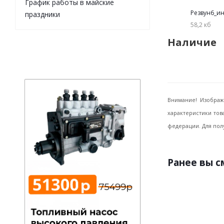
График работы в майские
Резвун6_и
праздники
58,2 кб
Наличие
Внимание! Изображ
характеристики тов
федерации. Для пол
Ранее вы 