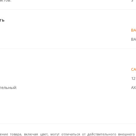
актов
3
ть
ВА
ВА
C
12
ительный
АХ
ение товара, включая цвет, могут отличаться от действительного внешне