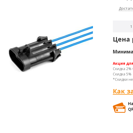
Достат
Цена 
Минимал
Акция дл
Скидка 2% 
Скидка 5% 
*Скидки не
Как з
На
QR