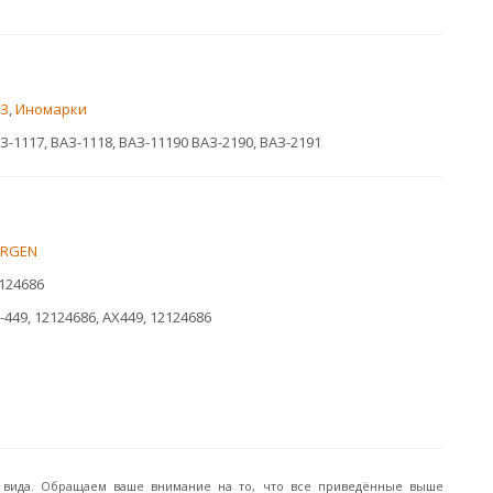
З
,
Иномарки
З-1117, ВАЗ-1118, ВАЗ-11190 ВАЗ-2190, ВАЗ-2191
ARGEN
124686
-449, 12124686, АХ449, 12124686
го вида. Обращаем ваше внимание на то, что все приведённые выше