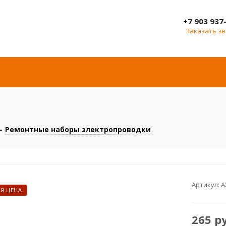
+7 903 937
Заказать з
-
Ремонтные наборы электропроводки
Артикул:
A
Я ЦЕНА
265
р