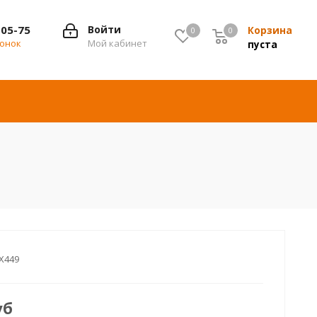
-05-75
Войти
Корзина
0
0
0
вонок
Мой кабинет
пуста
X449
уб