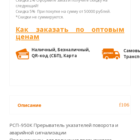
Скидка 2% Оформите заказ и получите скидку на
следующий!
Скидка 5% При покупке на сумму от 50000 рублей.
*Скидки не суммируются.
Как заказать по оптовым
ценам
Наличный, Безналичный,
Самовы
QR-код (СБП), Карта
Трансп
Описание
РСП-950К Прерыватель указателей поворота и
аварийной сигнализации