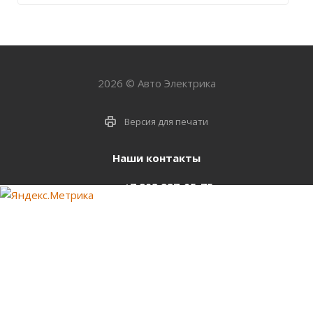
2026 © Авто Электрика
Версия для печати
Наши контакты
+7 903 937-05-75
support@starter-nsk.ru
г. Новосибирск,
ул.Горбаня, 33
Оставайтесь на связи