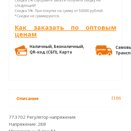
Скидка 2% Оформите заказ и получите скидку на
следующий!
Скидка 5% При покупке на сумму от 50000 рублей.
*Скидки не суммируются.
Как заказать по оптовым
ценам
Наличный, Безналичный,
Самовы
QR-код (СБП), Карта
Трансп
Описание
77.3702 Регулятор напряжения
Напряжение: 28В