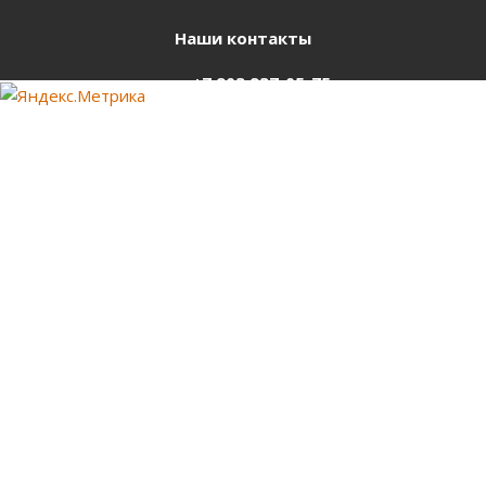
Наши контакты
+7 903 937-05-75
support@starter-nsk.ru
г. Новосибирск,
ул.Горбаня, 33
Оставайтесь на связи