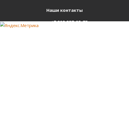
Наши контакты
+7 903 937-05-75
support@starter-nsk.ru
г. Новосибирск,
ул.Горбаня, 33
Оставайтесь на связи