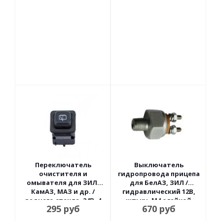
Переключатель
Выключатель
очистителя и
гидропровода прицепа
омывателя для ЗИЛ,
для БелАЗ, ЗИЛ /
КамАЗ, МАЗ и др. /
гидравлический 12В,
заднего стекла, 24В, 4
штырь М4 с гайкой
295
руб
670
руб
контакта АВАР
ЛЭТЗ