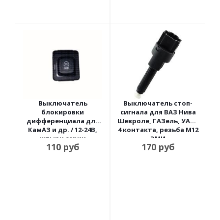
Выключатель
Выключатель стоп-
блокировки
сигнала для ВАЗ Нива
дифференциала для
Шевроле, ГАЗель, УАЗ /
КамАЗ и др. / 12-24В,
4 контакта, резьба М12
штыри серии
ЭМИ
110
руб
170
руб
Радиодеталь