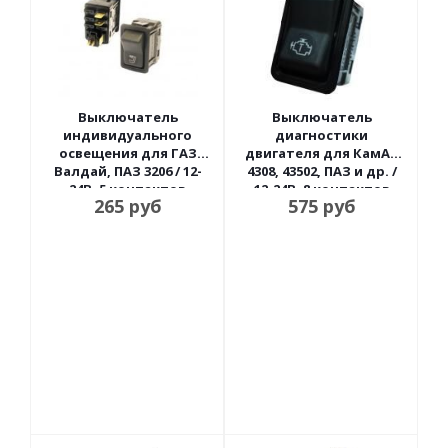
Выключатель
Выключатель
индивидуального
диагностики
освещения для ГАЗ
двигателя для КамАЗ
Валдай, ПАЗ 3206 / 12-
4308, 43502, ПАЗ и др. /
24В, 5 контактов
12-24В, 8 контактов
265
руб
575
руб
Радиодеталь
Автоарматура