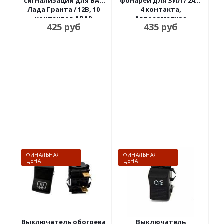
сигнализации для ВАЗ
фонарей для ЗИЛ / 24В,
Лада Гранта / 12В, 10
4 контакта,
контактов АВАР
Автоарматура
425
руб
435
руб
ФИНАЛЬНАЯ
ФИНАЛЬНАЯ
ЦЕНА
ЦЕНА
Выключатель обогрева
Выключатель