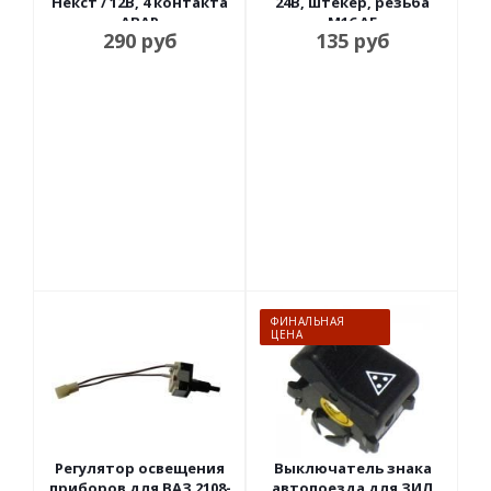
Некст / 12В, 4 контакта
24В, штекер, резьба
АВАР
М16 АЕ
290
руб
135
руб
ФИНАЛЬНАЯ
ЦЕНА
Регулятор освещения
Выключатель знака
приборов для ВАЗ 2108-
автопоезда для ЗИЛ