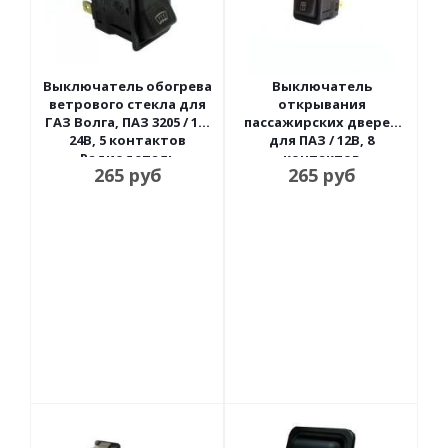
Выключатель обогрева
Выключатель
ветрового стекла для
открывания
ГАЗ Волга, ПАЗ 3205 / 12-
пассажирских дверей
24В, 5 контактов
для ПАЗ / 12В, 8
Радиодеталь
контактов
265
руб
265
руб
Радиодеталь