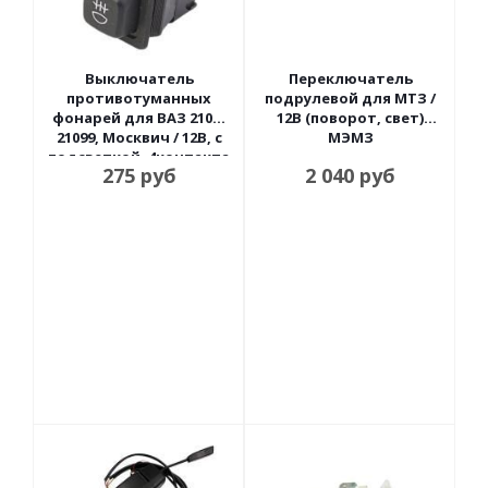
Выключатель
Переключатель
противотуманных
подрулевой для МТЗ /
фонарей для ВАЗ 2108-
12В (поворот, свет)
21099, Москвич / 12В, с
МЭМЗ
подсветкой, 4контакта
275
руб
2 040
руб
АВАР