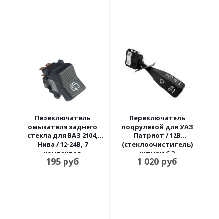
Переключатель
Переключатель
омывателя заднего
подрулевой для УАЗ
стекла для ВАЗ 2104,
Патриот / 12В
Нива / 12-24В, 7
(стеклоочиститель)
контактов
штыри 6.3
195
руб
1 020
руб
Радиодеталь
Автоарматура