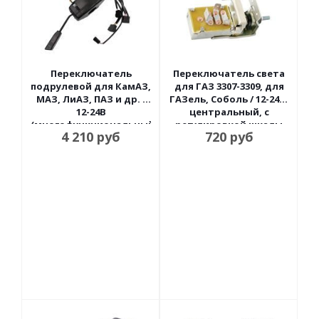
Переключатель
Переключатель света
подрулевой для КамАЗ,
для ГАЗ 3307-3309, для
МАЗ, ЛиАЗ, ПАЗ и др. /
ГАЗель, Соболь / 12-24В,
12-24В
центральный, с
(многофункциональный)
регулировкой шкалы
4 210
руб
720
руб
2 рычага Автоарматура
ЛЭТЗ