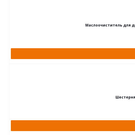
Маслоочиститель для дв.Я
Шестерня 