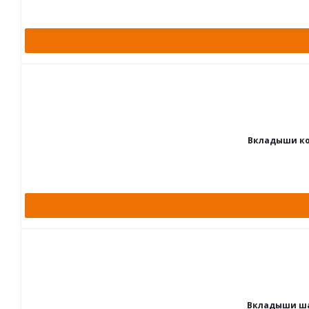
Вкладыши кор
Вкладыши шат