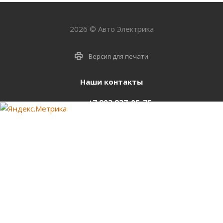
2026 © Авто Электрика
Версия для печати
Наши контакты
+7 903 937-05-75
support@starter-nsk.ru
г. Новосибирск,
ул.Горбаня, 33
Оставайтесь на связи