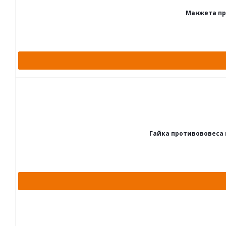
Манжета пр
Гайка противововеса к