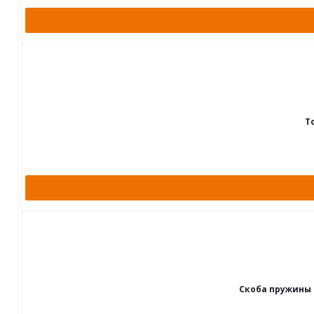
Т
Скоба пружины с