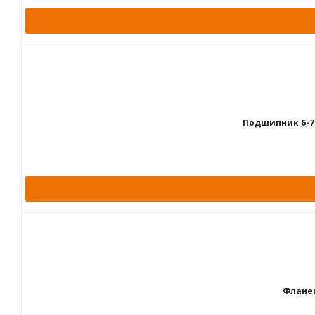
Подшипник 6-75
Фланец