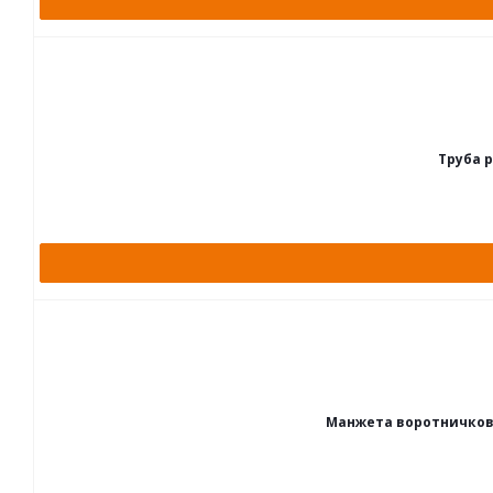
Труба 
Манжета воротничкова