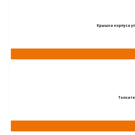
Крышка корпуса уп
Толкател