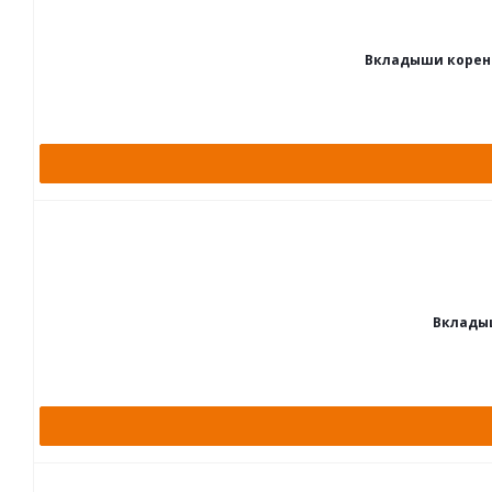
Вкладыши коренны
Вкладыш