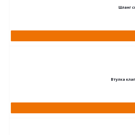
Шланг см
Втулка клап