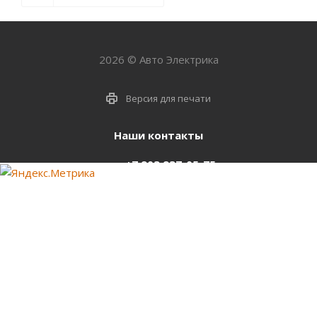
2026 © Авто Электрика
Версия для печати
Наши контакты
+7 903 937-05-75
support@starter-nsk.ru
г. Новосибирск,
ул.Горбаня, 33
Оставайтесь на связи