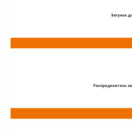
Бегунок д
Распределитель заж