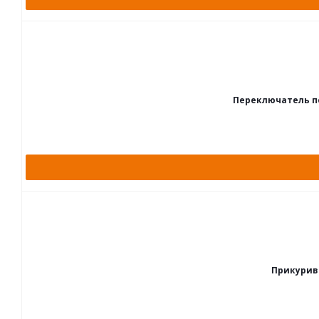
Переключатель по
Прикурива