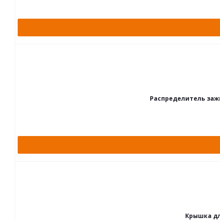
Распределитель зажи
Крышка дл