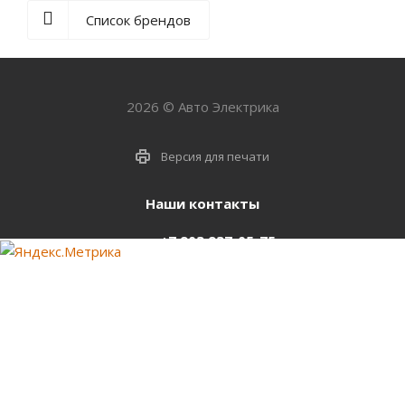
Список брендов
2026 © Авто Электрика
Версия для печати
Наши контакты
+7 903 937-05-75
support@starter-nsk.ru
г. Новосибирск,
ул.Горбаня, 33
Оставайтесь на связи