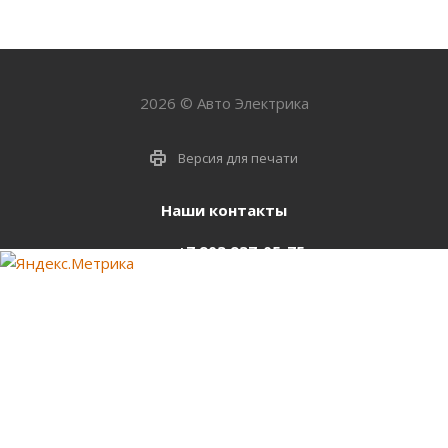
2026 © Авто Электрика
Версия для печати
Наши контакты
+7 903 937-05-75
support@starter-nsk.ru
г. Новосибирск,
ул.Горбаня, 33
Оставайтесь на связи