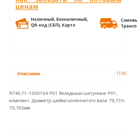
ценам
Наличный, Безналичный,
Самовы
QR-код (СБП), Карта
Трансп
Описание
R740.71-1000104 Р01 Вкладыши шатунные Р01,
комплект. Диаметр шейки коленчатого вала: 79,735-
79,765мм