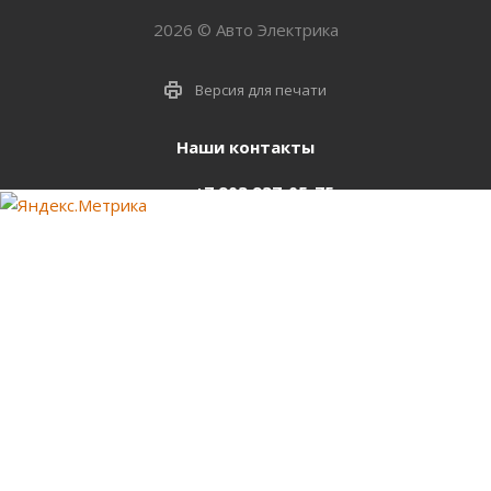
2026 © Авто Электрика
Версия для печати
Наши контакты
+7 903 937-05-75
support@starter-nsk.ru
г. Новосибирск,
ул.Горбаня, 33
Оставайтесь на связи