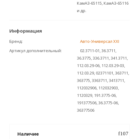
КамАЗ-65115, КамАЗ-65116
и др.
Информация
Бренд
Авто-Универсал XXI
Артикул дополнительный
02.3711-01, 36.3711,
36.3775, 336.3711, 341.3711,
112.03.29-06, 112.03.29-03,
112.03.29, 02371101, 363711,
363775, 3363711, 3413711,
112032906, 112032903,
1120329, 191.3775-06,
191377506, 36.3775-06,
36377506
Наличие