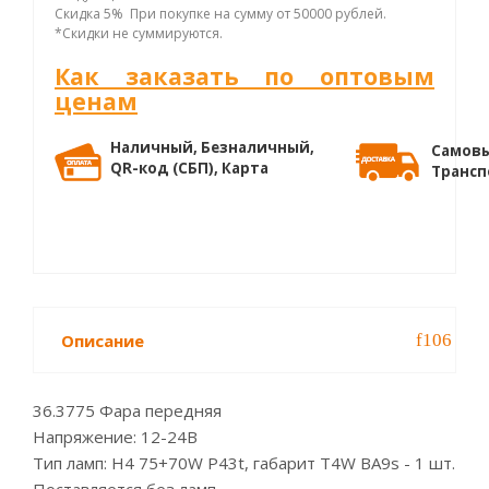
Скидка 5% При покупке на сумму от 50000 рублей.
*Скидки не суммируются.
Как заказать по оптовым
ценам
Наличный, Безналичный,
Самовы
QR-код (СБП), Карта
Трансп
Описание
36.3775 Фара передняя
Напряжение: 12-24В
Тип ламп: Н4 75+70W P43t, габарит T4W BA9s - 1 шт.