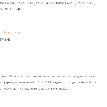
мАЗ-43502, КамАЗ-5308, КамАЗ-43253, КамАЗ-43255, КамАЗ-5308,
АЗ-65111 и др.
тоЭлектрика
3743AE,
го вида. Обращаем ваше внимание на то, что все приведённые выше
офертой, определенной п.2 ст. 437 Гражданского кодекса Российской
пожалуйста, к сотрудникам нашего отдела продаж.