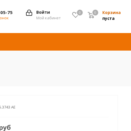
-05-75
Войти
Корзина
0
0
0
вонок
Мой кабинет
пуста
5.3743 AE
руб