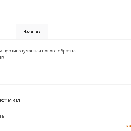
Наличие
ра противотуманная нового образца
4В
истики
ть
К