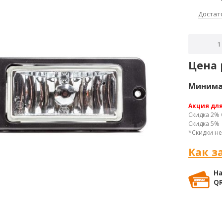
Достат
Цена 
Минимал
Акция дл
Скидка 2% 
Скидка 5% 
*Скидки не
Как з
На
QR