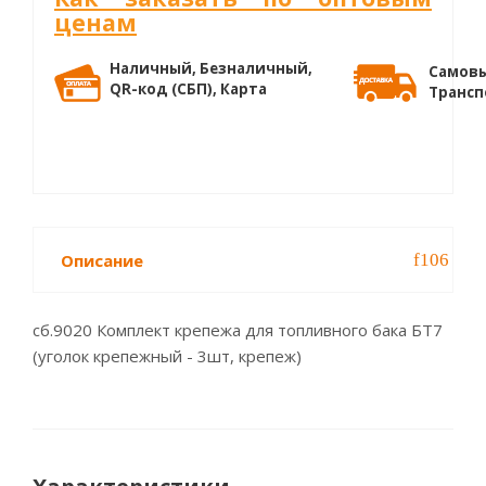
ценам
Наличный, Безналичный,
Самовы
QR-код (СБП), Карта
Трансп
Описание
сб.9020 Комплект крепежа для топливного бака БТ7
(уголок крепежный - 3шт, крепеж)