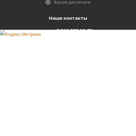
Версия для печати
Наши контакты
+7 903 937-05-75
support@starter-nsk.ru
г. Новосибирск,
ул.Горбаня, 33
Оставайтесь на связи