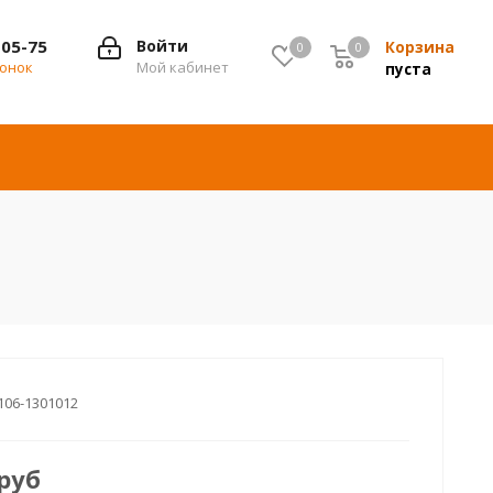
-05-75
Войти
Корзина
0
0
0
вонок
Мой кабинет
пуста
106-1301012
руб