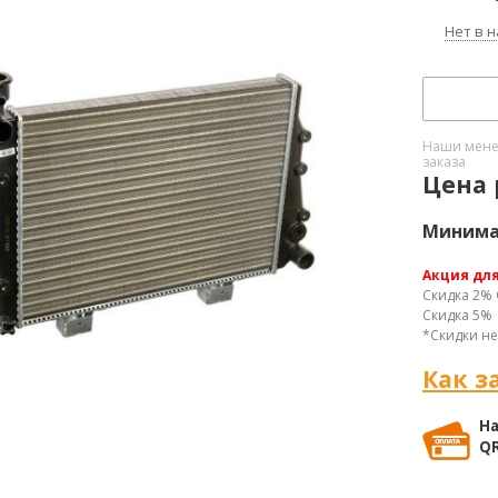
Нет в 
Наши менед
заказа
Цена 
Минимал
Акция дл
Скидка 2% 
Скидка 5% 
*Скидки не
Как з
На
QR