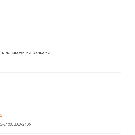
 пластиковыми бачками
З
З-2103, ВАЗ-2106