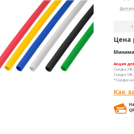
Достат
Цена 
Минимал
Акция дл
Скидка 2% 
Скидка 5% 
*Скидки не
Как з
На
QR