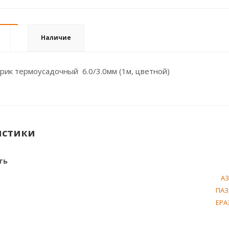
Наличие
рик термоусадочный 6.0/3.0мм (1м, цветной)
истики
ть
А
ПАЗ
ЕРА