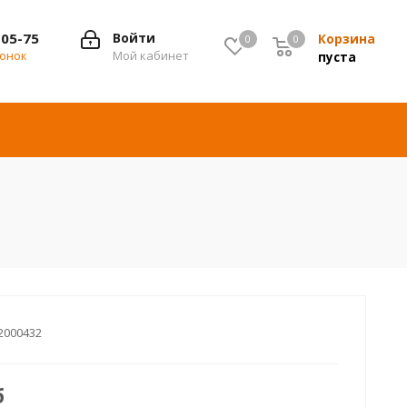
-05-75
Войти
Корзина
0
0
0
вонок
Мой кабинет
пуста
2000432
б