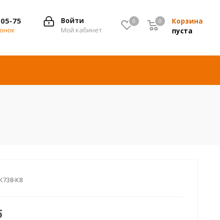
-05-75
Войти
Корзина
0
0
0
вонок
Мой кабинет
пуста
К738-К8
б