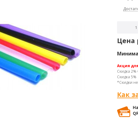
Достат
Цена 
Минимал
Акция дл
Скидка 2% 
Скидка 5% 
*Скидки не
Как з
На
QR