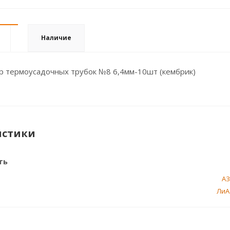
Наличие
р термоусадочных трубок №8 6,4мм-10шт (кембрик)
истики
ть
А
ЛиА