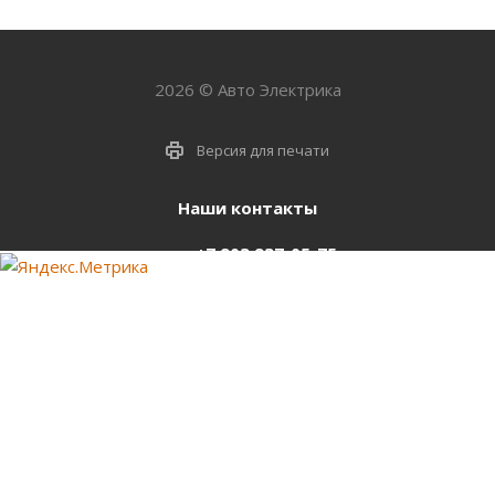
2026 © Авто Электрика
Версия для печати
Наши контакты
+7 903 937-05-75
support@starter-nsk.ru
г. Новосибирск,
ул.Горбаня, 33
Оставайтесь на связи