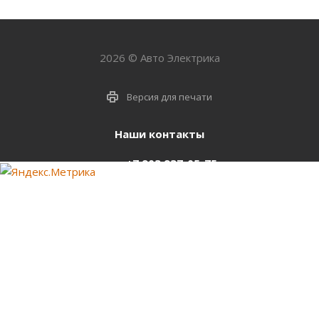
2026 © Авто Электрика
Версия для печати
Наши контакты
+7 903 937-05-75
support@starter-nsk.ru
г. Новосибирск,
ул.Горбаня, 33
Оставайтесь на связи